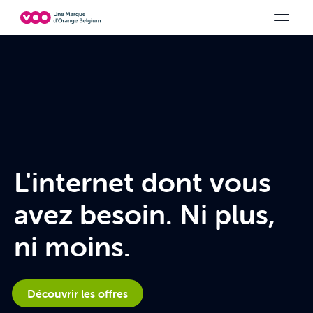
Choisissez votre combinaison
Chaines TV
Family Fun
Orange Sports
Voir tous les packs
Be tv
Aidez-
L'internet dont vous
avez besoin. Ni plus,
ni moins.
Découvrir les offres