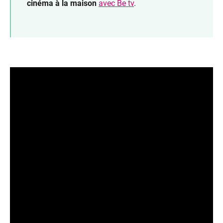
cinéma à la maison
avec Be tv
.