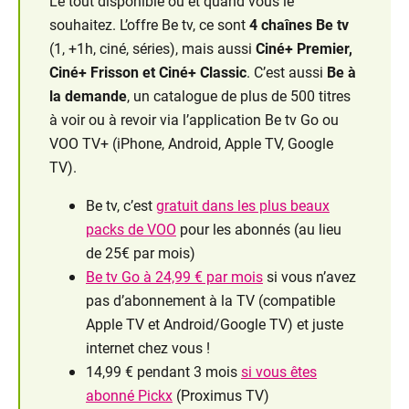
Le tout disponible où et quand vous le
souhaitez. L’offre Be tv, ce sont
4 chaînes Be tv
(1, +1h, ciné, séries), mais aussi
Ciné+ Premier,
Ciné+ Frisson et Ciné+ Classic
. C’est aussi
Be à
la demande
, un catalogue de plus de 500 titres
à voir ou à revoir via l’application Be tv Go ou
VOO TV+ (iPhone, Android, Apple TV, Google
TV).
Be tv, c’est
gratuit dans les plus beaux
packs de VOO
pour les abonnés (au lieu
de 25€ par mois)
Be tv Go à 24,99 € par mois
si vous n’avez
pas d’abonnement à la TV (compatible
Apple TV et Android/Google TV) et juste
internet chez vous !
14,99 € pendant 3 mois
si vous êtes
abonné Pickx
(Proximus TV)