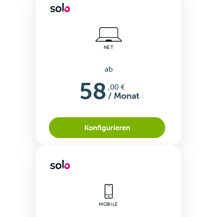
NET
ab
58
,00 €
/ Monat
Konfigurieren
MOBILE