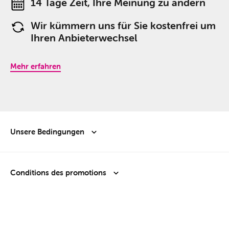
14 Tage Zeit, Ihre Meinung zu ändern
Wir kümmern uns für Sie kostenfrei um
Ihren Anbieterwechsel
Mehr erfahren
Unsere Bedingungen
Conditions des promotions
Unsere Preise ab dem 1. Januar 2026
Sie können bereits die Preisänderungen einsehen, die ab dem 01.01.2026 in
Kraft treten werden:
PDF-Zusammenfassung
Fixe
DUO NET SUPER RELAX + MOBILE