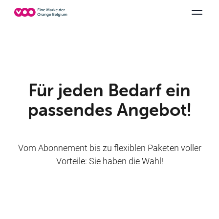
Wählen Sie Ihre Kombination
TV-Kanäle
Be tv
Orange Sports
Alle Pakete anzeigen
Family Fun
V
Für jeden Bedarf ein
passendes Angebot!
Vom Abonnement bis zu flexiblen Paketen voller
Vorteile: Sie haben die Wahl!