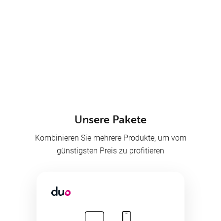
PROMO
Geen activeringskosten
Angebote
Ich bin interessiert
& Pakete
Unsere Pakete
Kombinieren Sie mehrere Produkte, um vom
günstigsten Preis zu profitieren
TV