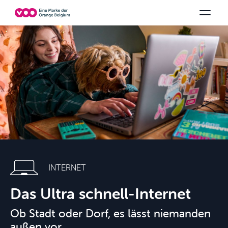
Wählen Sie Ihre Kombination
TV-Kanäle
Be tv
Orange Sports
Alle Pakete anzeigen
Family Fun
V
INTERNET
Das Ultra schnell-Internet
Ob Stadt oder Dorf, es lässt niemanden
außen vor.