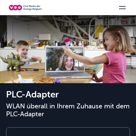
Wählen Sie Ihre Kombination
TV-Kanäle
Be tv
Orange Sports
Alle Pakete anzeigen
Family Fun
V
PLC-Adapter
WLAN überall in Ihrem Zuhause mit dem
PLC-Adapter