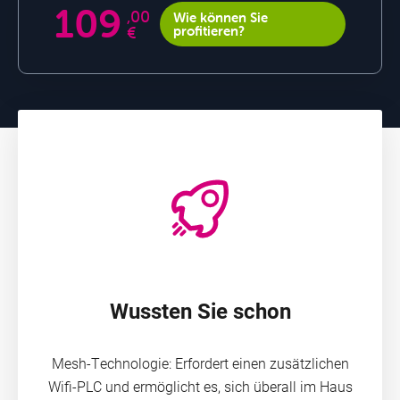
109
,00
Wie können Sie
€
profitieren?
Angebote
& Pakete
TV
Wussten Sie schon
Mesh-Technologie: Erfordert einen zusätzlichen
Wifi-PLC und ermöglicht es, sich überall im Haus