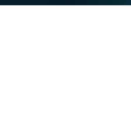
PRIVATKUNDE
BUSINESS
Unsere Stärken
NET
TV
MOBIL
TEL
Sie möchten
VOO-Kunde werden
VOObusiness-Kunde werden
Umziehen oder bauen