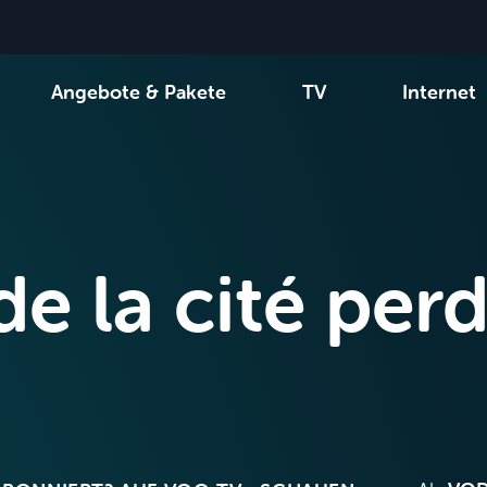
Angebote & Pakete
TV
Internet
-Kanäle
Wählen Sie Ihre Kombination
Be tv
Orange Sports
Alle Pakete anzeigen
Family Fun
VOO T
de la cité per