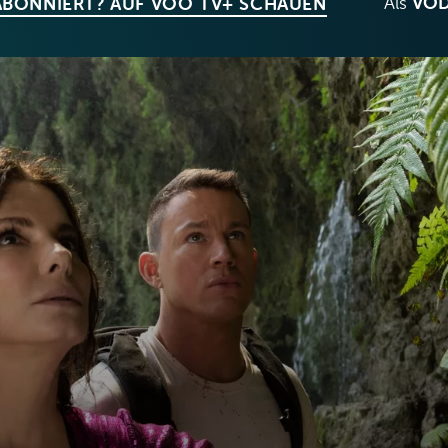
Als
VO
ABONNIERT? AUF VOO TV+ SCHAUEN