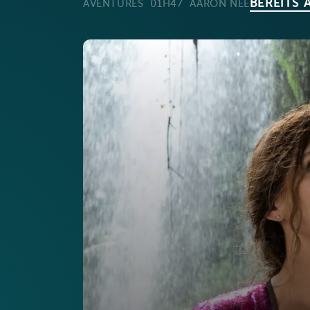
BEREITS 
AVENTURES
01H47
AARON NEE