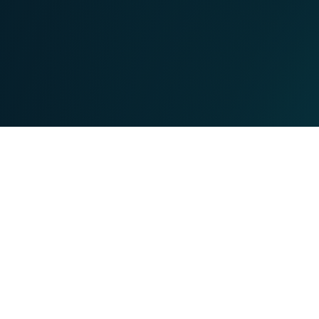
MOBIL
TEL
Tarife
eich
Festnetz telefonieren