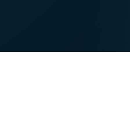
NET
TV
Über VOO
myVOO
Immer an Ihrer Seite
Bei meinem Kundenber