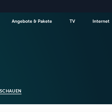
Angebote & Pakete
TV
Internet
-Kanäle
Wählen Sie Ihre Kombination
Be tv
Orange Sports
Alle Pakete anzeigen
Family Fun
VOO T
 SCHAUEN