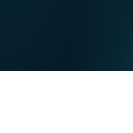
FR
Unsere Verkaufsstellen
NL
EN
PRIVATKUNDE
BUSINESS
Unsere Stärken
NET
TV
MOBIL
TEL