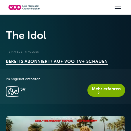
Wählen Sie Ihre Kombination
TV-Kanäle
Be tv
Orange Sports
Alle Pakete anzeigen
Family Fun
V
The Idol
STAFFEL 1
6 FOLGEN
BEREITS ABONNIERT? AUF VOO TV+ SCHAUEN
Im Angebot enthalten
Angebote &
Mehr erfahren
Pakete