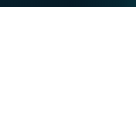
PRIVATKUNDE
BUSINESS
Unsere Stärken
NET
TV
MOBIL
TEL
Sie möchten
VOO-Kunde werden
VOObusiness-Kunde werden
Umziehen oder bauen
Das Unterhaltungsangebot Divertissez-VOO entdecken