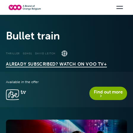
Select your combination
TV channels
Be tv
Orange Sports
See all the packs
Family Fun
Bullet train
THRILLER
02H01
DAVID LEITCH
ALREADY SUBSCRIBED? WATCH ON VOO TV+
Available in the offer
Offers & Packs
Find out more