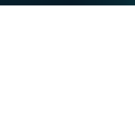
PRIVATE
BUSINESS
Our strengths
NET
TV
MOBILE
TEL
You want
Become a VOO customer
Become a VOObusiness customer
Moving or building