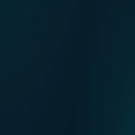
FR
Our points of sale
NL
DE