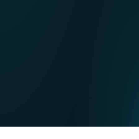
FR
Our points of sale
NL
DE
PRIVATE
BUSINESS