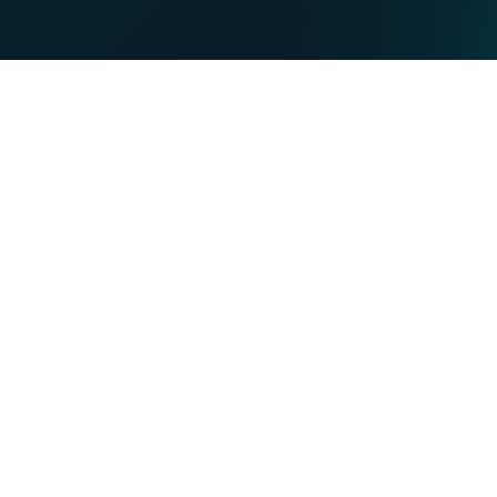
DE
PRIVATE
BUSINESS
Our strengths
NET
TV
MOBILE
TEL
You want
Become a VOO customer
Become a VOObusiness customer