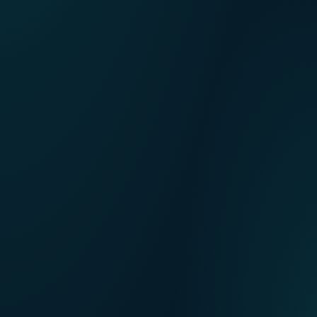
FR
Our points of sale
NL