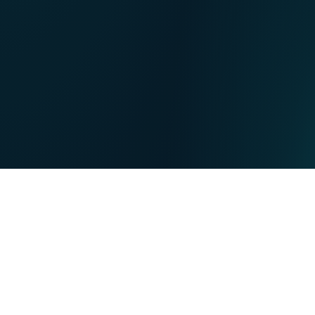
FR
Our points of sale
NL
DE
PRIVATE
BUSINESS
Our strengths
NET
TV
MOBILE
TEL