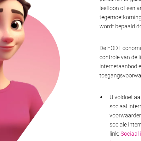
leefloon of een 
tegemoetkoming).
wordt bepaald d
De FOD Economie
controle van de 
internetaanbod e
toegangsvoorwa
U voldoet aa
sociaal inte
voorwaarden
sociale inte
link:
Sociaal 