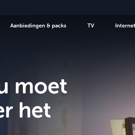
Aanbiedingen & packs
TV
Interne
-zenders
Kies uw combinatie
Be tv
Orange Sports
Aanbiedingen bekijken
Family Fun
VOO 
 u moet
r het