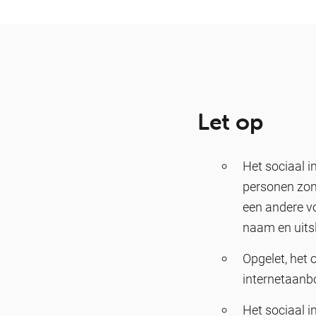
Let op
Het sociaal 
personen zond
een andere v
naam en uitsl
Opgelet, het
internetaanb
Het sociaal i