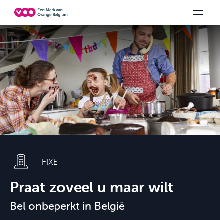
Kies uw combinatie
TV-zenders
Be tv
Aanbiedingen bekijken
Orange Sports
Family Fun
FIXE
Praat zoveel u maar wilt
Bel onbeperkt in België