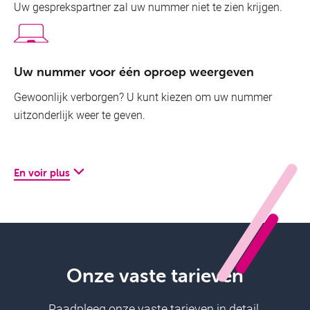
Uw gesprekspartner zal uw nummer niet te zien krijgen.
Uw nummer voor één oproep weergeven
Gewoonlijk verborgen? U kunt kiezen om uw nummer
uitzonderlijk weer te geven.
En voir plus
Tweedeoproepsignaal
Een oproep die u absoluut niet mag missen? Geen
Onze vaste tarieven
probleem met het tweedeoproepsignaal!
Raadpleeg onze vaste tarieven in detail.