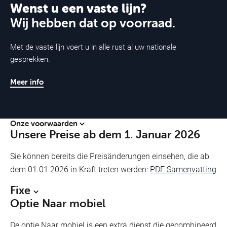
Wenst u een vaste lijn?
vriend.
Wij hebben dat op voorraad.
Met de vaste lijn voert u in alle rust al uw nationale
gesprekken.
Oproep doorschakelen
Schakel binnenkomende oproepen door naar uw
Meer info
voicemail, een andere vaste lijn of een andere gsm in
België.
Onze voorwaarden
Unsere Preise ab dem 1. Januar 2026
Stel uw gsm in
Sie können bereits die Preisänderungen einsehen, die ab
dem 01.01.2026 in Kraft treten werden:
PDF Samenvatting
Stel uw smartphone in op VOOassistance om toegang te
krijgen tot mobiel internet.
Fixe
Optie Naar mobiel
De optie Naar mobiel is een extra dienst die gecombineerd