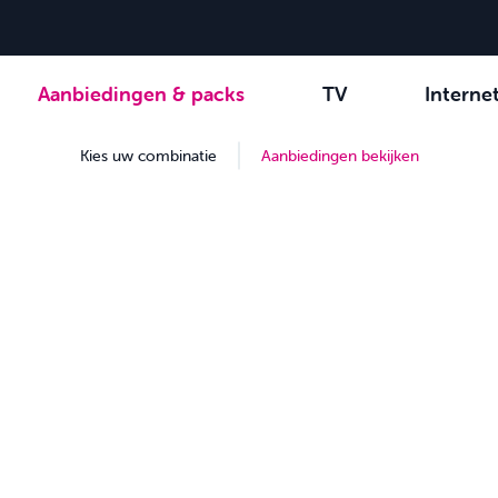
Aanbiedingen & packs
TV
Interne
-zenders
Kies uw combinatie
Be tv
Orange Sports
Aanbiedingen bekijken
Family Fun
VOO 