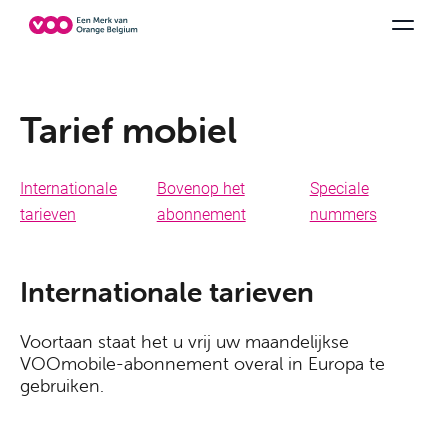
Kies uw combinatie
TV-zenders
Be tv
Aanbiedingen bekijken
Orange Sports
Family Fun
Tarief mobiel
Internationale
Bovenop het
Speciale
tarieven
abonnement
nummers
Internationale tarieven
Voortaan staat het u vrij uw maandelijkse
VOOmobile-abonnement overal in Europa te
gebruiken.