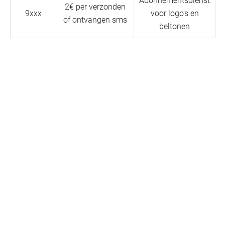
2€ per verzonden
9xxx
voor logo's en
of ontvangen sms
beltonen