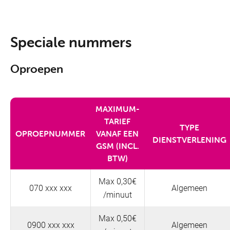
Speciale nummers
Oproepen
MAXIMUM-
TARIEF
TYPE
OPROEPNUMMER
VANAF EEN
DIENSTVERLENING
GSM (INCL.
BTW)
Max 0,30€
070 xxx xxx
Algemeen
/minuut
Max 0,50€
0900 xxx xxx
Algemeen