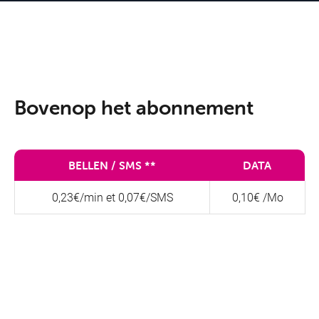
Internet
Bovenop het abonnement
BELLEN / SMS **
DATA
0,23€/min et 0,07€/SMS
0,10€ /Mo
Mobile