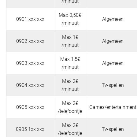
/minuut
Max 0,50€
0901 xxx xxx
Algemeen
/minuut
Max 1€
0902 xxx xxx
Algemeen
/minuut
Max 1,5€
0903 xxx xxx
Algemeen
/minuut
Max 2€
0904 xxx xxx
Tv-spellen
/minuut
Max 2€
0905 xxx xxx
Games/entertainment
/telefoontje
Max 2€
0905 1xx xxx
Tv-spellen
/telefoontje