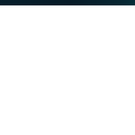
PARTICULIEREN
BUSINESS
Onze troeven
NET
TV
MOBILE
TEL
U wilt
VOO-klant worden
VOObusiness-klant worden
Verhuizen of bouwen