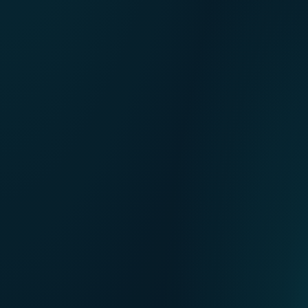
FR
Onze verkooppunten
EN
DE