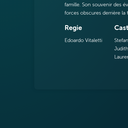
famille. Son souvenir des é
forces obscures derrière la 
Regie
Cas
Edoardo Vitaletti
Stefan
Judit
Laure