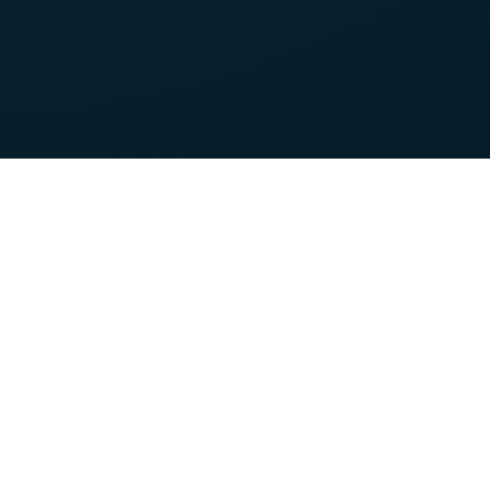
Onze troeven
U wilt
VOO-klant worden
VOObusiness-klant worden