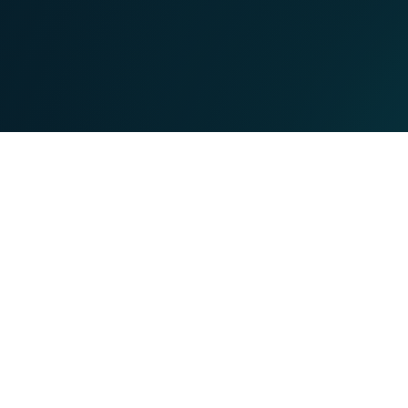
MOBILE
TEL
Tarieven
en
Vaste lijnen
Mobiel