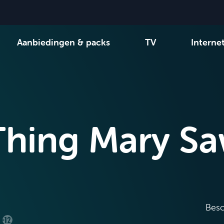
Aanbiedingen & packs
TV
Interne
-zenders
Kies uw combinatie
Be tv
Orange Sports
Aanbiedingen bekijken
Family Fun
VOO 
Thing Mary S
Besc