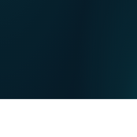
FR
Onze verkooppunten
EN
DE
PARTICULIEREN
BUSINESS
Onze troeven