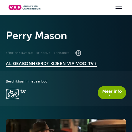
Kies uw combinatie
TV-zenders
Be tv
Aanbiedingen bekijken
Orange Sports
Family Fun
Perry Mason
SÉRIE DRAMATIQUE
SEIZOEN 1
1 EPISODES
AL GEABONNEERD? KIJKEN VIA VOO TV+
Beschikbaar in het aanbod
Aanbiedingen &
Meer info
packs