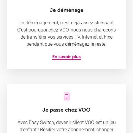
Je déménage
Un déménagement, c'est déjà assez stressant.
Demandez à la communauté
C'est pourquoi chez VOO, nous nous chargeons
Et partagez vous aussi votre expérience et vos conseils.
de transférer vos services TV, Internet et Fixe
pendant que vous déménagez le reste.
En savoir plus
Réseaux sociaux
Aussi simple et rapide qu’un MP !
Je passe chez VOO
Connectez-vous à myVOO
Gérez vous-même votre abonnement et factures à tout
Avec Easy Switch, devenir client VOO est un jeu
moment
d'enfant ! Résilier votre abonnement, changer