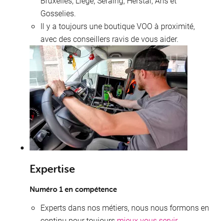
Bruxelles, Liège, Seraing, Herstal, Ans et
Gosselies.
Il y a toujours une boutique VOO à proximité,
avec des conseillers ravis de vous aider.
T
Expertise
Numéro 1 en compétence
Experts dans nos métiers, nous nous formons en
continu pour toujours
mieux vous servir
.