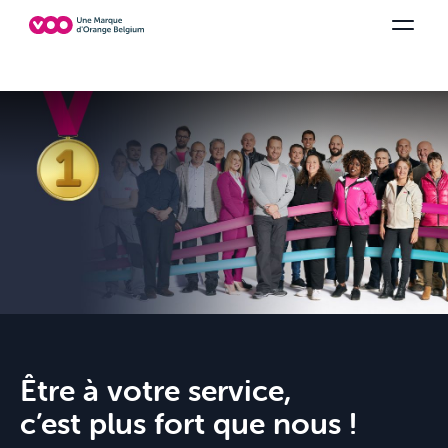
Choisissez votre combinaison
Chaines TV
Family Fun
Orange Sports
Voir tous les packs
Be tv
Aidez-
Être à votre service,
c’est
plus fort que nous
!