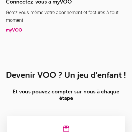
Connectez-vous à myVOO
Gérez vous-même votre abonnement et factures à tout
moment
myVOO
Consultez VOOassistance
Devenir VOO ? Un jeu d’enfant !
L’info que vous cherchez est surement à quelques clics !
Et vous pouvez compter sur nous à chaque
étape
Rendez-vous en boutique
Un tête-à-tête avec l’un de nos conseillers pour vous
guider.