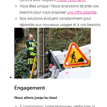
Vous êtes unique ! Nous analysons de près vos
besoins pour vous proposer
une offre adaptée
.
Nos solutions évoluent constamment pour
répondre aux nouveaux usages et à vos besoins.
I
Engagement
Nous allons jusqu’au bout
À
l’installation, notre technicien vérifie bien la