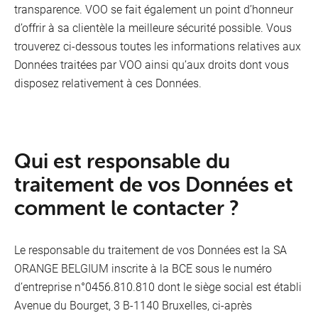
Gestion du réseau
transparence. VOO se fait également un point d’honneur
d’offrir à sa clientèle la meilleure sécurité possible. Vous
Indicateurs de qualité
trouverez ci-dessous toutes les informations relatives aux
Données traitées par VOO ainsi qu’aux droits dont vous
Coordonnées de l’entreprise
disposez relativement à ces Données.
Conditions d’achat
Phishing
Qui est responsable du
traitement de vos Données et
Divulgation
comment le contacter ?
Fabricant de dispositifs fixes
Le responsable du traitement de vos Données est la SA
Régulation
ORANGE BELGIUM inscrite à la BCE sous le numéro
d’entreprise n°0456.810.810 dont le siège social est établi
Avenue du Bourget, 3 B-1140 Bruxelles, ci-après