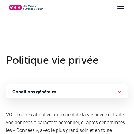
Choisissez votre combinaison
Chaines TV
Family Fun
Orange Sports
Voir tous les packs
Be tv
Aidez-
Politique vie privée
Conditions générales
Vie privée
VOO est très attentive au respect de la vie privée et traite
Cookies
vos données à caractère personnel, ci-après dénommées
les « Données », avec le plus grand soin et en toute