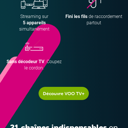
Streaming sur
Fini les fils
de raccordement
5 appareils
partout
Télévision
simultanément
Sans décodeur TV
. Coupez
le cordon.
Découvre VOO TV+
Internet
21 chaînes indispensables
en