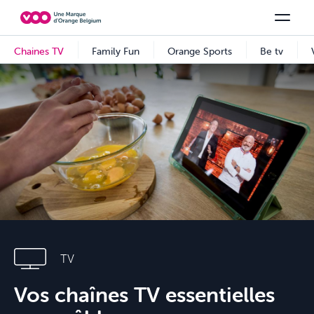
Choisissez votre combinaison
Chaines TV
Family Fun
Orange Sports
Voir tous les packs
Be tv
Aidez-
TV
Vos chaînes TV essentielles