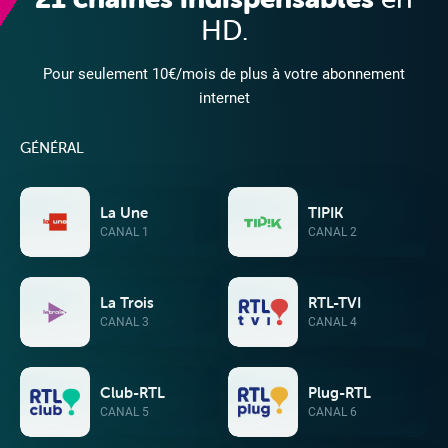
HD.
Pour seulement 10€/mois de plus à votre abonnement
internet
GÉNÉRAL
La Une
TIPIK
Mobile
CANAL 1
CANAL 2
La Trois
RTL-TVI
CANAL 3
CANAL 4
Club-RTL
Plug-RTL
CANAL 5
CANAL 6