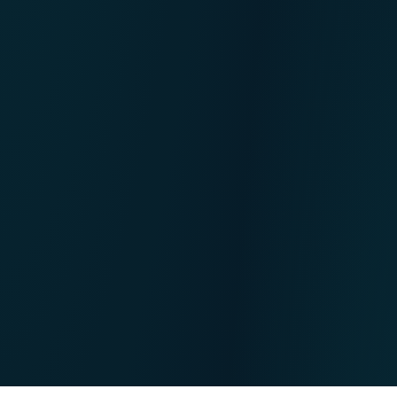
NL
Nos points de ventes
EN
DE