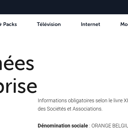
& Packs
Télévision
Internet
Mo
sissez votre combinaison
aines TV
Family Fun
Voir tous les packs
Orange Sports
Be tv
Aidez-moi à ch
VOO 
ées
prise
Informations obligatoires selon le livre 
des Sociétés et Associations.
Dénomination sociale
: ORANGE BELGI