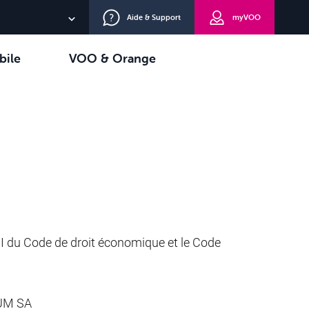
Aide & Support
myVOO
NL
bile
VOO & Orange
EN
oisir
TV+
DE
XII du Code de droit économique et le Code
UM SA