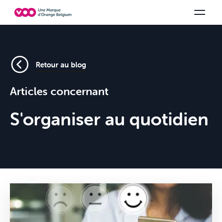
Choisissez votre combinaison
Chaines TV
Family Fun
Orange Sports
Voir tous les packs
Be tv
Aidez-
Retour au blog
Articles concernant
S'organiser au quotidien