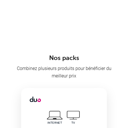
Frais d'activation offerts
Je fonce
Offres
&
Packs
Nos packs
Combinez plusieurs produits pour bénéficier du
meilleur prix
Télévision
INTERNET
TV