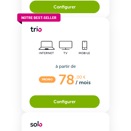
Configurer
NOTRE BEST-SELLER
INTERNET
TV
MOBILE
VOO &
à partir de
Orange
78
,00 €
PROMO
/ mois
Configurer