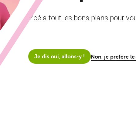
Zoé a tout les bons plans pour vou
Je dis oui, allons-y !
Non, je préfère l