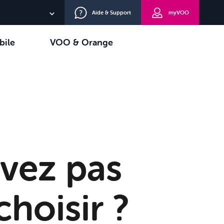
Aide & Support
myVOO
NL
bile
VOO & Orange
EN
oisir
TV+
DE
vez pas
choisir ?