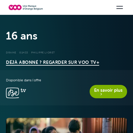
Choisissez votre combinaison
Chaines TV
Family Fun
Orange Sports
Voir tous les packs
Be tv
Aidez-
16 ans
DRAME
01H33
PHILIPPE LIORET
DÉJÀ ABONNÉ ? REGARDER SUR VOO TV+
Disponible dans l'offre
En savoir plus
Offres &
Packs