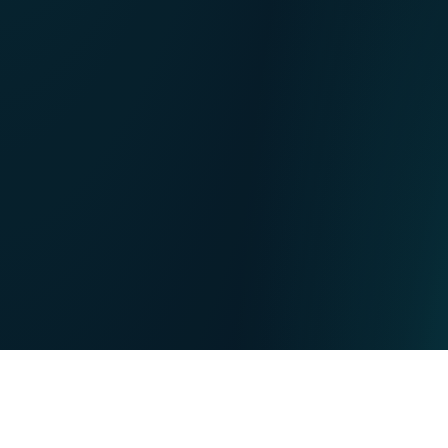
NL
Nos points de ventes
EN
DE
PARTICULIERS
PROFESSIONNELS