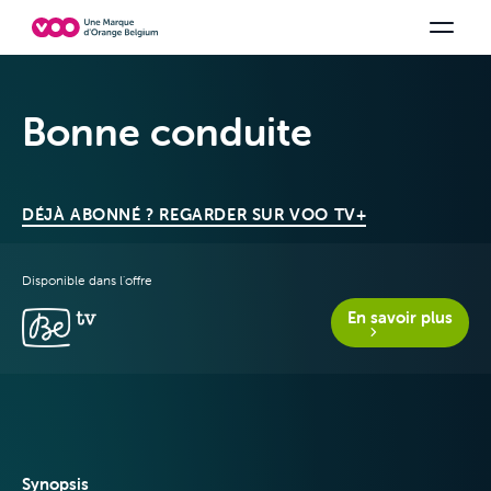
Choisissez votre combinaison
Chaines TV
Family Fun
Orange Sports
Voir tous les packs
Be tv
Aidez-
Bonne conduite
DÉJÀ ABONNÉ ? REGARDER SUR VOO TV+
Disponible dans l'offre
En savoir plus
Offres & Packs
Télévision
Synopsis