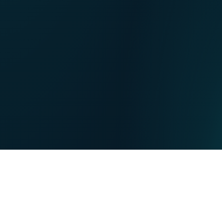
NL
Nos points de ventes
EN
DE
PARTICULIERS
PROFESSIONNELS
Nos forces