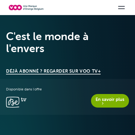
Choisissez votre combinaison
Chaines TV
Family Fun
Orange Sports
Voir tous les packs
Be tv
Aidez-
C'est le monde à
l'envers
DÉJÀ ABONNÉ ? REGARDER SUR VOO TV+
Disponible dans l'offre
Offres & Packs
En savoir plus