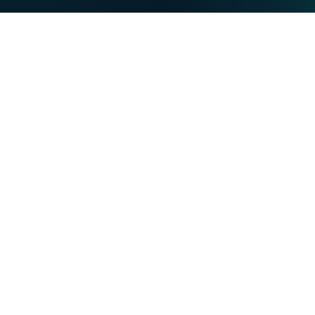
PARTICULIERS
PROFESSIONNELS
Nos forces
NET
TV
MOBILE
TEL
Vous souhaitez :
Devenir client VOO
Devenir client VOObusiness
Changer d'opérateur