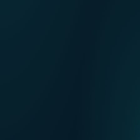
NL
Nos points de ventes
EN
DE