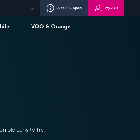
Aide & Support
myVOO
NL
bile
VOO & Orange
EN
oisir
TV+
DE
onible dans l'offre