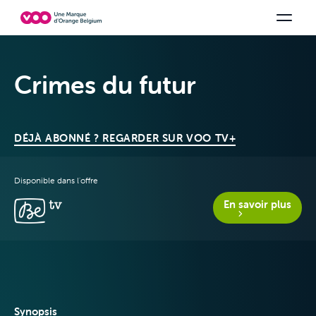
Choisissez votre combinaison
Chaines TV
Family Fun
Orange Sports
Voir tous les packs
Be tv
Aidez-
Crimes du futur
DÉJÀ ABONNÉ ? REGARDER SUR VOO TV+
Disponible dans l'offre
En savoir plus
Offres & Packs
Synopsis