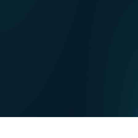
NL
Nos points de ventes
EN
DE
PARTICULIERS
PROFESSIONNELS