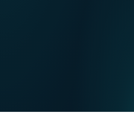
NL
Nos points de ventes
EN
DE
PARTICULIERS
PROFESSIONNELS