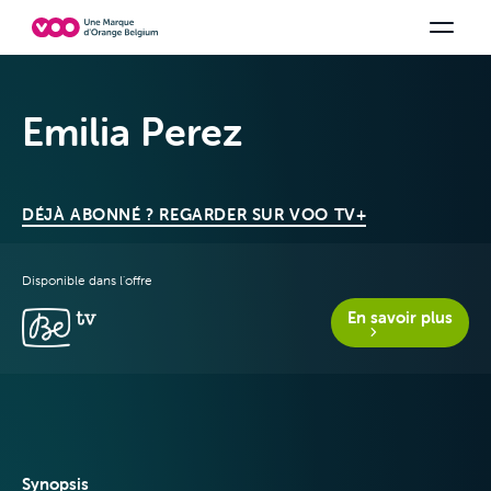
Choisissez votre combinaison
Chaines TV
Family Fun
Orange Sports
Voir tous les packs
Be tv
Aidez-
Emilia Perez
DÉJÀ ABONNÉ ? REGARDER SUR VOO TV+
Disponible dans l'offre
En savoir plus
Offres & Packs
Synopsis