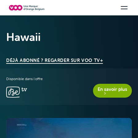
Choisissez votre combinaison
Chaines TV
Family Fun
Orange Sports
Voir tous les packs
Be tv
Aidez-
Hawaii
DÉJÀ ABONNÉ ? REGARDER SUR VOO TV+
Disponible dans l'offre
En savoir plus
Offres &
Packs