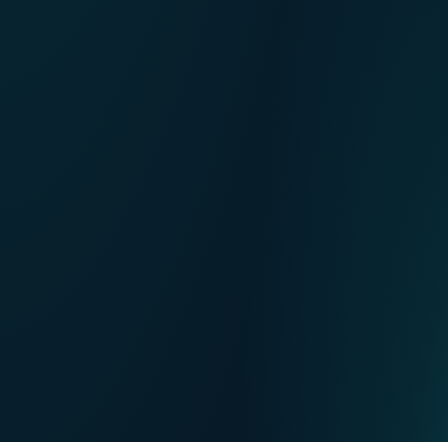
NL
Nos points de ventes
EN
DE