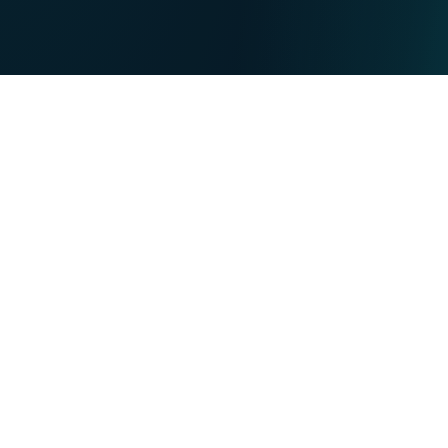
EN
DE
PARTICULIERS
PROFESSIONNELS
Nos forces
NET
TV
MOBILE
TEL
Vous souhaitez :
Devenir client VOO
Devenir client VOObusiness