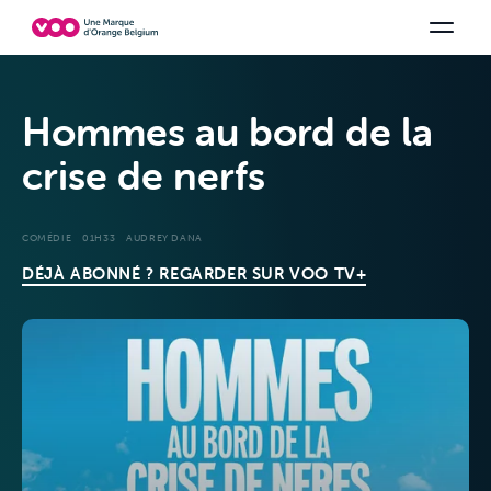
Choisissez votre combinaison
Chaines TV
Family Fun
Orange Sports
Voir tous les packs
Be tv
Aidez-
Hommes au bord de la
crise de nerfs
COMÉDIE
01H33
AUDREY DANA
DÉJÀ ABONNÉ ? REGARDER SUR VOO TV+
Offres &
Packs