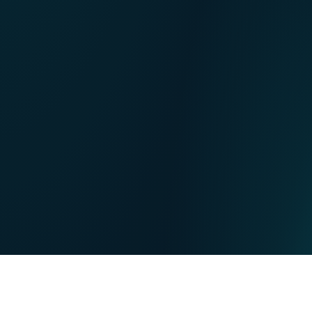
NL
Nos points de ventes
EN
DE
PARTICULIERS
PROFESSIONNELS