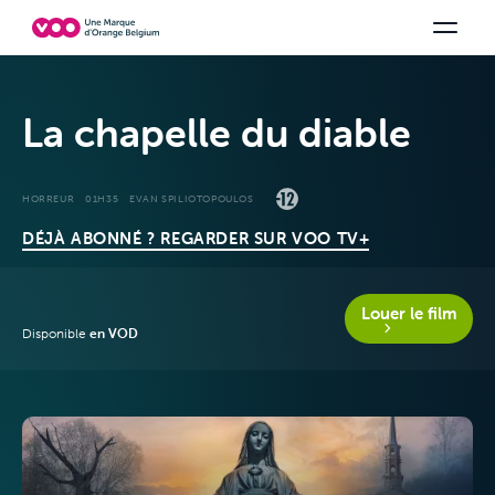
Choisissez votre combinaison
Chaines TV
Family Fun
Orange Sports
Voir tous les packs
Be tv
Aidez-
La chapelle du diable
HORREUR
01H35
EVAN SPILIOTOPOULOS
DÉJÀ ABONNÉ ? REGARDER SUR VOO TV+
Louer le film
Offres & Packs
Disponible
en VOD
Télévision