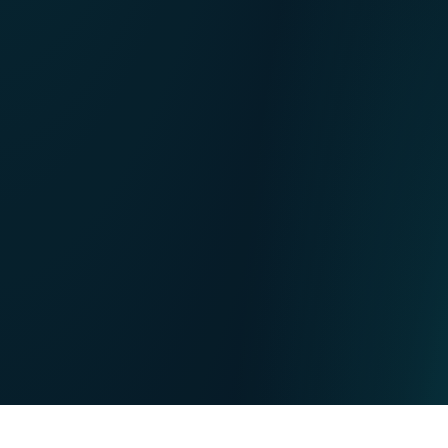
NL
Nos points de ventes
EN
DE
PARTICULIERS
PROFESSIONNELS