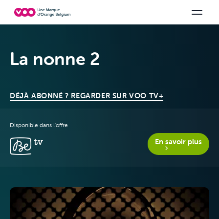
Choisissez votre combinaison
Chaines TV
Family Fun
Orange Sports
Voir tous les packs
Be tv
Aidez-
La nonne 2
DÉJÀ ABONNÉ ? REGARDER SUR VOO TV+
Disponible dans l'offre
En savoir plus
Offres &
Packs