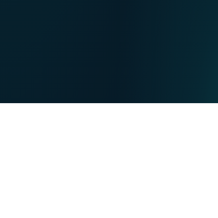
NL
Nos points de ventes
EN
DE
PARTICULIERS
PROFESSIONNELS
Nos forces
NET
TV
MOBILE
TEL