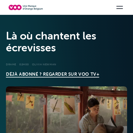
Choisissez votre combinaison
Chaines TV
Family Fun
Orange Sports
Voir tous les packs
Be tv
Aidez-
Là où chantent les
écrevisses
DRAME
02H00
OLIVIA NEWMAN
DÉJÀ ABONNÉ ? REGARDER SUR VOO TV+
Offres &
Packs