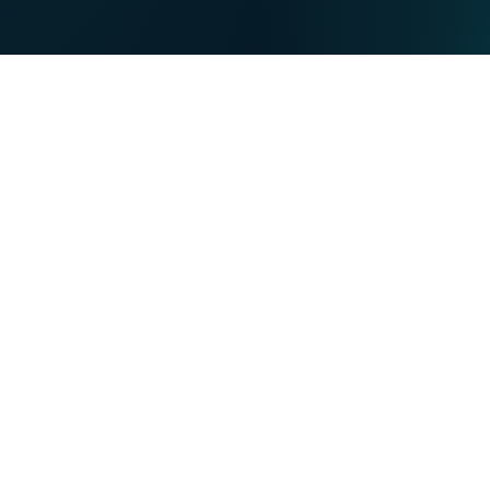
DE
PARTICULIERS
PROFESSIONNELS
Nos forces
NET
TV
MOBILE
TEL
Vous souhaitez :
Devenir client VOO
Devenir client VOObusiness
Changer d'opérateur