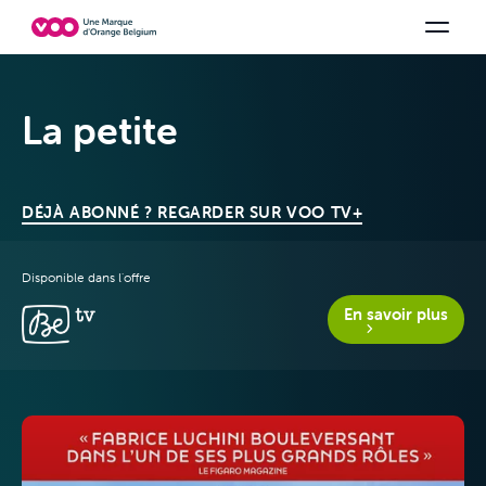
Choisissez votre combinaison
Chaines TV
Family Fun
Orange Sports
Voir tous les packs
Be tv
Aidez-
La petite
DÉJÀ ABONNÉ ? REGARDER SUR VOO TV+
Disponible dans l'offre
En savoir plus
Offres &
Packs