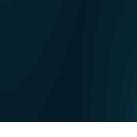
NL
Nos points de ventes
EN
DE
PARTICULIERS
PROFESSIONNELS