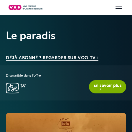
Choisissez votre combinaison
Chaines TV
Family Fun
Orange Sports
Voir tous les packs
Be tv
Aidez-
Le paradis
DÉJÀ ABONNÉ ? REGARDER SUR VOO TV+
Disponible dans l'offre
En savoir plus
Offres &
Packs