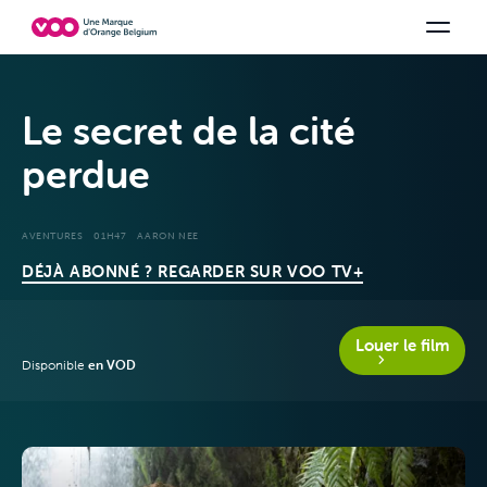
Choisissez votre combinaison
Chaines TV
Family Fun
Orange Sports
Voir tous les packs
Be tv
Aidez-
Le secret de la cité
perdue
AVENTURES
01H47
AARON NEE
DÉJÀ ABONNÉ ? REGARDER SUR VOO TV+
Louer le film
Disponible
en VOD
Offres &
Packs