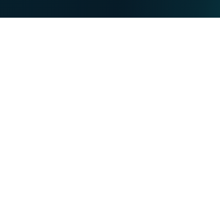
DE
PARTICULIERS
PROFESSIONNELS
Nos forces
NET
TV
MOBILE
TEL
Vous souhaitez :
Devenir client VOO
Devenir client VOObusiness
Changer d'opérateur