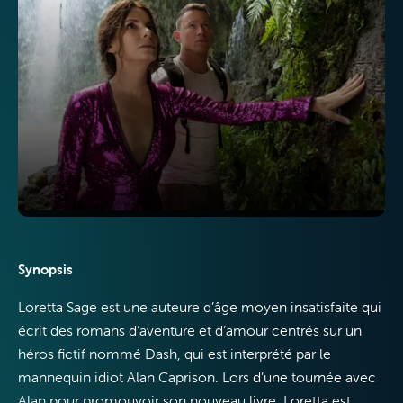
Télévision
Internet
Synopsis
Loretta Sage est une auteure d’âge moyen insatisfaite qui
écrit des romans d’aventure et d’amour centrés sur un
héros fictif nommé Dash, qui est interprété par le
mannequin idiot Alan Caprison. Lors d’une tournée avec
Mobile
Alan pour promouvoir son nouveau livre, Loretta est