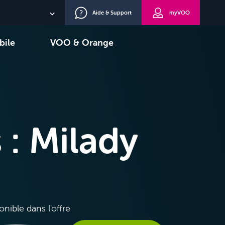
Aide & Support
myVOO
NL
bile
VOO & Orange
EN
oisir
TV+
DE
 : Milady
onible dans l'offre