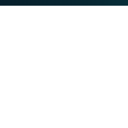
MOBILE
TEL
Tarifs
lient
Appels fixes à l'international
mation
Appels mobiles à l'international
s
Offre internet sociale
ts
Grilles tarifaires