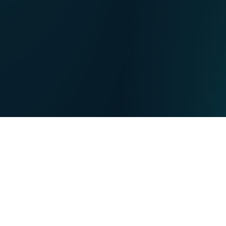
NL
Nos points de ventes
EN
DE
PARTICULIERS
PROFESSIONNELS
Nos forces
NET
TV
MOBILE
TEL