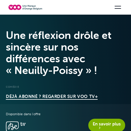
Choisissez votre combinaison
Chaines TV
Family Fun
Orange Sports
Voir tous les packs
Be tv
Aidez-
Une réflexion drôle et
sincère sur nos
différences avec
« Neuilly-Poissy » !
COMÉDIE
Offres &
DÉJÀ ABONNÉ ? REGARDER SUR VOO TV+
Packs
Disponible dans l'offre
En savoir plus