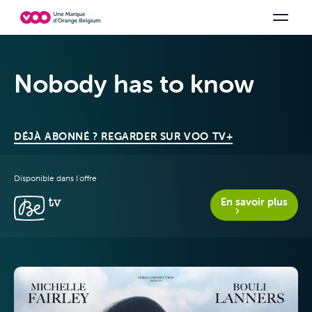
Choisissez votre combinaison
Chaines TV
Family Fun
Orange Sports
Voir tous les packs
Be tv
Aidez-
Nobody has to know
DÉJÀ ABONNÉ ? REGARDER SUR VOO TV+
Disponible dans l'offre
En savoir plus
Offres &
Packs