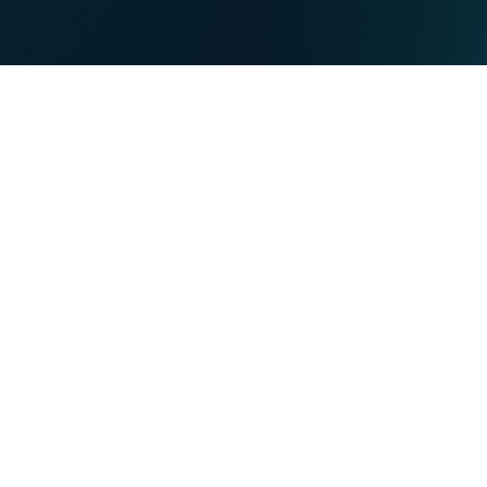
DE
PARTICULIERS
PROFESSIONNELS
Nos forces
NET
TV
MOBILE
TEL
Vous souhaitez :
Devenir client VOO
Devenir client VOObusiness