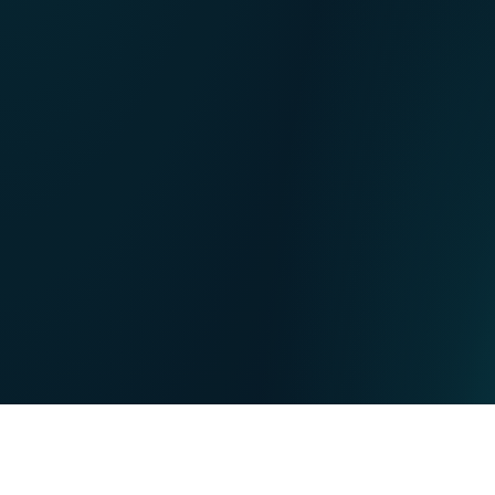
NL
Nos points de ventes
EN
DE
PARTICULIERS
PROFESSIONNELS