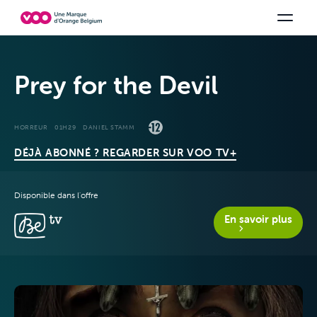
Choisissez votre combinaison
Chaines TV
Family Fun
Orange Sports
Voir tous les packs
Be tv
Aidez-
Prey for the Devil
HORREUR
01H29
DANIEL STAMM
DÉJÀ ABONNÉ ? REGARDER SUR VOO TV+
Disponible dans l'offre
En savoir plus
Offres &
Packs