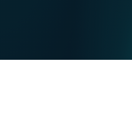
NL
Nos points de ventes
EN
DE
PARTICULIERS
PROFESSIONNELS
Nos forces
NET
TV
MOBILE
TEL