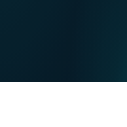
NL
Nos points de ventes
EN
DE
PARTICULIERS
PROFESSIONNELS
Nos forces