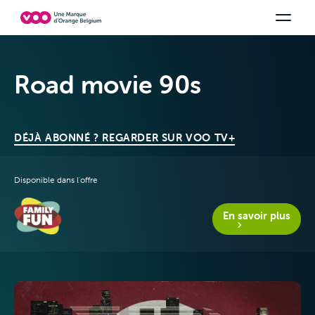
Choisissez votre combinaison
Chaines TV
Family Fun
Orange Sports
Voir tous les packs
Be tv
Aidez-
Road movie 90s
DÉJÀ ABONNÉ ? REGARDER SUR VOO TV+
Disponible dans l'offre
Offres & Packs
En savoir plus
Télévision