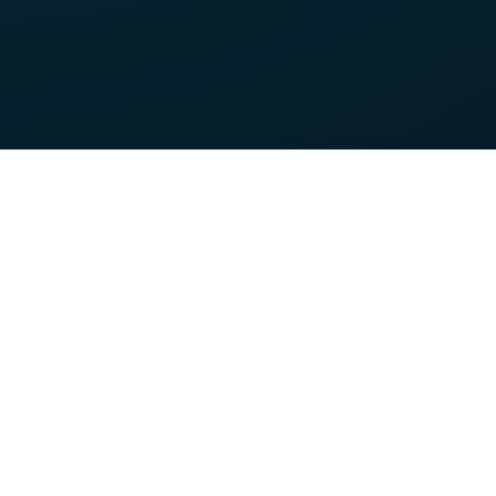
Nos forces
Vous souhaitez :
Devenir client VOO
Devenir client VOObusiness