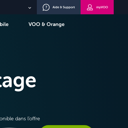
Aide & Support
myVOO
NL
bile
VOO & Orange
EN
oisir
TV+
DE
tage
onible dans l'offre