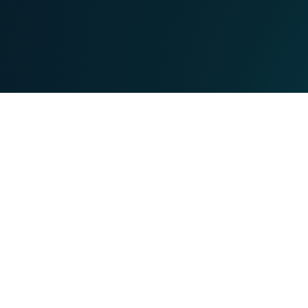
MOBILE
TEL
Tarifs
lient
Appels fixes à l'international
mation
Appels mobiles à l'international