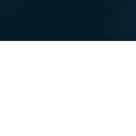
NET
TV
À propos de VOO
myVOO
À propos
Accéder à mon espace c
Contactez-nous
Consulter ma consom